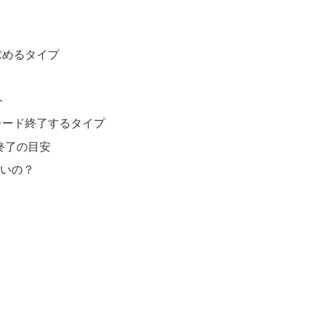
？
求めるタイプ
ト
レード終了するタイプ
終了の目安
いいの？