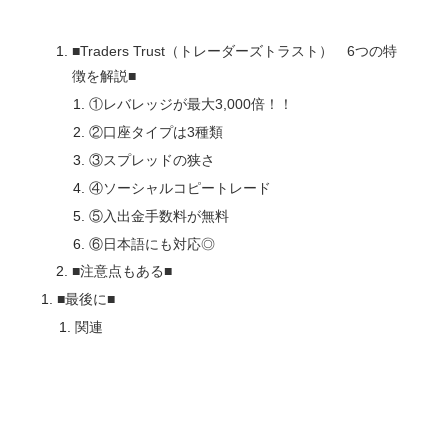
■Traders Trust（トレーダーズトラスト） 6つの特
徴を解説■
①レバレッジが最大3,000倍！！
②口座タイプは3種類
③スプレッドの狭さ
④ソーシャルコピートレード
⑤入出金手数料が無料
⑥日本語にも対応◎
■注意点もある■
■最後に■
関連